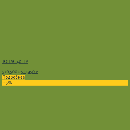
ТОПАС 40 ПР
570,500
₽
513,450
₽
Подробнее
-15%