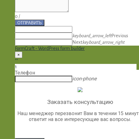
0
/
ОТПРАВИТЬ
keyboard_arrow_left
Previous
Next
keyboard_arrow_right
FormCraft - WordPress form builder
×
""
1
Телефон
icon-phone
Заказать консультацию
Наш менеджер перезвонит Вам в течении 15 минут
ответит на все интересующие вас вопросы.