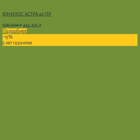
ЮНИЛОС АСТРА 40 ПР
520,500
₽
442,425
₽
Подробнее
-15%
5 лет гарантия