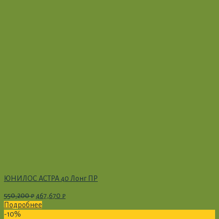
ЮНИЛОС АСТРА 40 Лонг ПР
550,200
₽
467,670
₽
Подробнее
-10%