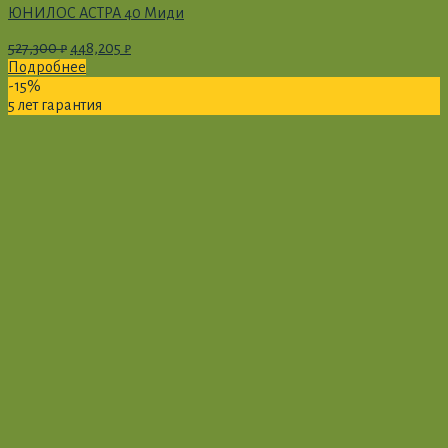
ЮНИЛОС АСТРА 40 Миди
527,300
₽
448,205
₽
Подробнее
-15%
5 лет гарантия