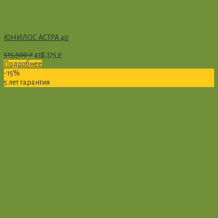
ЮНИЛОС АСТРА 40
515,500
₽
438,175
₽
Подробнее
-15%
5 лет гарантия