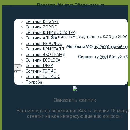
Продажа. Монтаж. Обслуживание.
септиков для загородного дома
Каталог септиков
по всей Московской области
Септики Kolo Vesi
Септики ZORDE
Септики ЮНИЛОС АСТРА
Звоните нам ежедневно с 8.00 до 21.00
Септики АЛЬФА
Септики ЕВРОЛОС
Москва и МО:
+7 (909) 334-46-33
Септики КРИСТАЛЛ
Септики ЭКО ГРАНД
Сервис:
+7 (937) 801-72-76
Септики ECOLOCA
Септики DEKA
×
Септики ТОПАС
""
Септики ТОПАС-С
1
Погреба
Компрессоры
Заказать септик
Услуги
Наш менеджер перезвонит Вам в течении 15 минут
ответит на все интересующие вас вопросы.
Портфолио