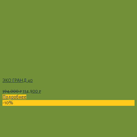
ЭКО ГРАНД 40
394,000
₽
334,900
₽
Подробнее
-10%