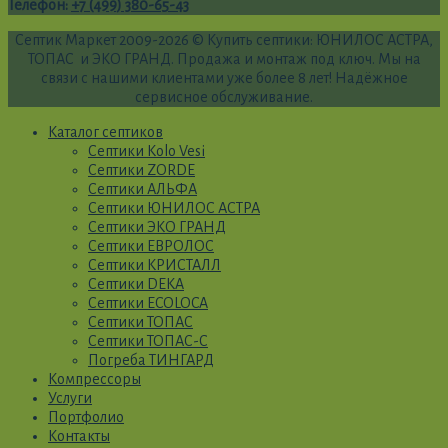
Телефон
:
+7 (499) 380-65-43
Септик Маркет 2009-2026 © Купить септики: ЮНИЛОС АСТРА,
ТОПАС и ЭКО ГРАНД. Продажа и монтаж под ключ. Мы на
связи с нашими клиентами уже более 8 лет! Надёжное
сервисное обслуживание.
Каталог септиков
Септики Kolo Vesi
Септики ZORDE
Септики АЛЬФА
Септики ЮНИЛОС АСТРА
Септики ЭКО ГРАНД
Септики ЕВРОЛОС
Септики КРИСТАЛЛ
Септики DEKA
Септики ECOLOCA
Септики ТОПАС
Септики ТОПАС-С
Погреба ТИНГАРД
Компрессоры
Услуги
Портфолио
Контакты