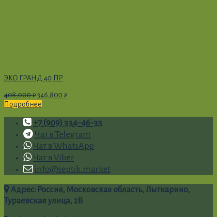
ЭКО ГРАНД 40 ПР
408,000
₽
346,800
₽
Подробнее
+7 (909) 334-46-33
Чат в Telegram
Чат в WhatsApp
Чат в Viber
info@septik.market
Адрес: Россия, Московская область, Лыткарино,
Тураевская улица, 2В