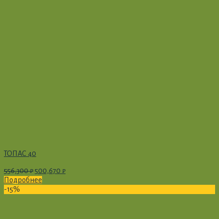
ТОПАС 40
556,300
₽
500,670
₽
Подробнее
-15%