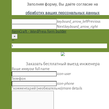
Заполняя форму, Вы даёте согласие на
обработку ваших персональных данных
.
keyboard_arrow_left
Previous
Next
keyboard_arrow_right
FormCraft - WordPress form builder
×
""
1
Заказать бесплатный выезд инженера
Ваше имя
your full name
icon-user
Телефон
icon-phone
*комментарий (необязательно)
more details