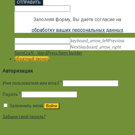
ОТПРАВИТЬ
Заполняя форму, Вы даёте согласие на
обработку ваших персональных данных
.
keyboard_arrow_left
Previous
Next
keyboard_arrow_right
FormCraft - WordPress form builder
обратный звонок
Авторизация
Имя пользователя или email
*
Пароль
*
Запомнить меня
Войти
Забыли свой пароль?