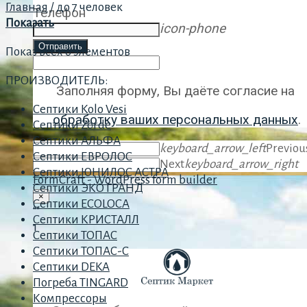
Главная
/
до 7 человек
Телефон
Показать
icon-phone
Отправить
Показ всех 6 элементов
ПРОИЗВОДИТЕЛЬ:
Заполняя форму, Вы даёте согласие на
Септики Kolo Vesi
обработку ваших персональных данных
.
Септики Zörde
Септики АЛЬФА
keyboard_arrow_left
Previou
Септики ЕВРОЛОС
Next
keyboard_arrow_right
Септики ЮНИЛОС АСТРА
FormCraft - WordPress form builder
Септики ЭКО ГРАНД
×
Септики ECOLOCA
""
Септики КРИСТАЛЛ
1
Септики ТОПАС
Септики ТОПАС-С
Септики DEKA
Погреба TINGARD
Компрессоры