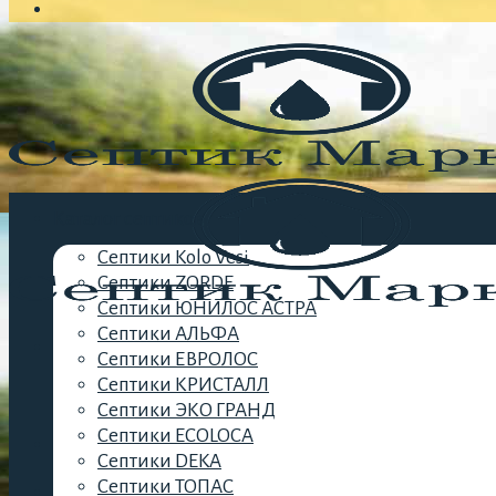
Каталог септиков
Септики Kolo Vesi
Септики ZORDE
Септики ЮНИЛОС АСТРА
Септики АЛЬФА
Септики ЕВРОЛОС
Септики КРИСТАЛЛ
Септики ЭКО ГРАНД
Септики ECOLOCA
Септики DEKA
Септики ТОПАС