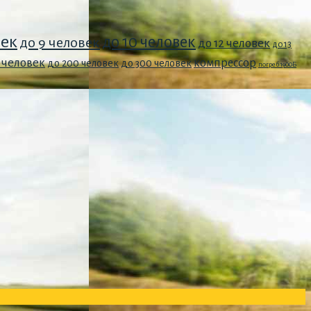
век
до 10 человек
до 9 человек
до 12 человек
до 13
0 человек
компрессор
до 200 человек
до 300 человек
погреб 1900Б