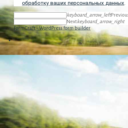
обработку ваших персональных данных
.
keyboard_arrow_left
Previou
Next
keyboard_arrow_right
FormCraft - WordPress form builder