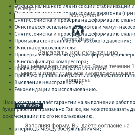
1
Откачка излишнего ила из секции стабилизации и
Телефон
Откачка излишнего ила из секции аэратенка (при
icon-phone
Снятие, очистка и проверка на деформацию главн
Очистка всех остальных аэрлифтов и мамут-насо
Снятие, очистка и проверка на деформацию главн
Промывка стенок аппаратом высокого давления;
Очистка волосоуловителя;
Заказать консультацию
Проверка и очистка воздушных форсунок/жеклеро
Очистка фильтра компрессора;
Наш менеджер перезвонит Вам в течении 1
Проверка всех циклов работы станции;
минут и ответит на все интересующие вас
Проверка правильной работы оборудования стан
вопросы.
Выявление неисправностей;
Рекомендации по использованию.
Наша компания даёт гарантии на выполнение работ по се
ОТПРАВИТЬ
будет работать правильно.Так же, вы можете заказать
д
рекомендации по его использованию.
Заполняя форму, Вы даёте согласие на
в периоды между обслуживаниями;