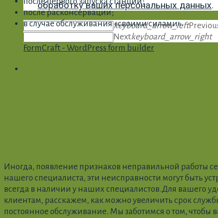
после первого запуска станции;
обработку ваших персональных данных
.
после расконсервации;
в случае обслуживания «своими силами».
keyboard_arrow_left
Previou
Next
keyboard_arrow_right
FormCraft - WordPress form builder
Иногда, появление признаков неправильной работы се
нашего специалиста, эти неисправности могут быть уст
всегда в наличии у наших специалистов.Для вашего уд
клиентам, расскажем, как можно увеличить срок служ
постоянное обслуживание. Мы заботимся о том, чтобы 