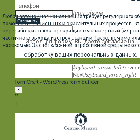
Телефон
icon-phone
Любая автономная канализация требует регулярного обс
Отправить
помощью аэрационных и окислительных процессов. Эти 
переработки стоков, превращаются в инертный (мёртвы
частичного выхода из строя станции.Так же помимо ила
Заполняя форму, Вы даёте согласие на
насекомые. За счёт влажной, агрессивной среды некот
обработку ваших персональных данных
.
keyboard_arrow_left
Previou
Next
keyboard_arrow_right
FormCraft - WordPress form builder
×
""
1