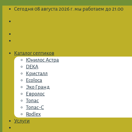
Skip
Сегодня 08 августа 2026 г. мы работаем до 21.00
to
content
Каталог септиков
Юнилос Астра
DEKA
Кристалл
Ecoloca
Эко Гранд
Евролос
Топас
Топас-С
Rodlex
Услуги