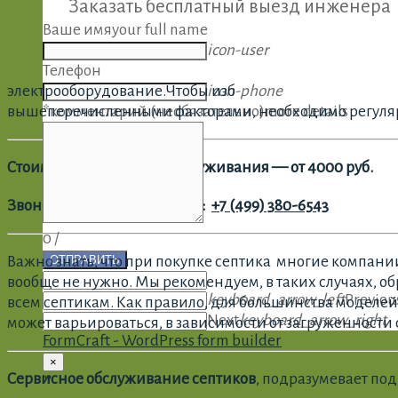
Заказать бесплатный выезд инженера
Ваше имя
your full name
icon-user
Телефон
электрооборудование.Чтобы изб
icon-phone
вышеперечисленными факторами, необходимо регулярн
*комментарий (необязательно)
more details
Стоимость сервисного обслуживания — от 4000 руб.
Звоните нам с 8-00 до 21-00:
+7 (499) 380-6543
0
/
Важно знать, что при покупке септика многие компании
ОТПРАВИТЬ
вообще не нужно. Мы рекомендуем, в таких случаях, о
keyboard_arrow_left
Previou
всем септикам. Как правило, для большинства моделей
Next
keyboard_arrow_right
может варьироваться, в зависимости от загруженности
FormCraft - WordPress form builder
×
Сервисное обслуживание септиков
, подразумевает по
""