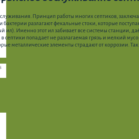
луживания. Принцип работы многих септиков, заключаетс
бактерии разлагают фекальные стоки, которые поступают
й ил). Именно этот ил забивает все системы станции, д
 в септики попадает не разлагаемая грязь и мелкий мусо
орые металлические элементы страдают от коррозии. Так
s