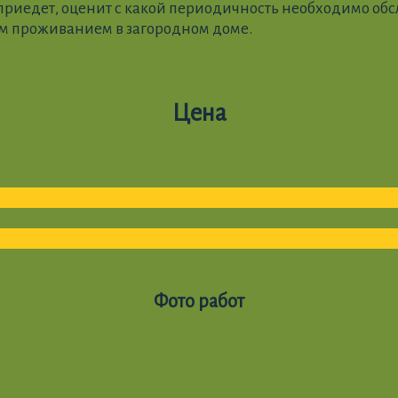
риедет, оценит с какой периодичность необходимо обсл
ым проживанием в загородном доме.
Цена
Фото работ