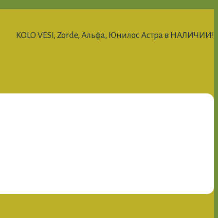
KOLO VESI, Zorde, Альфа, Юнилос Астра в НАЛИЧИИ!