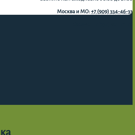
Москва и МО:
+7 (909) 334-46-33
Сервис:
+7 (937) 801-72-76
ика