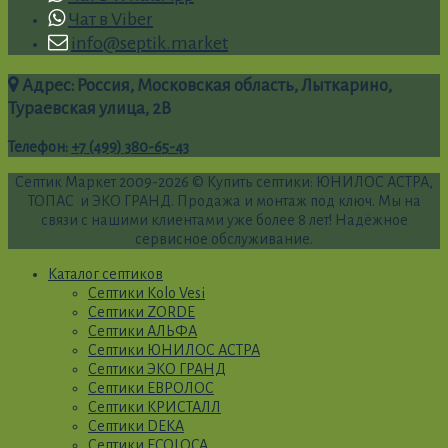
Чат в Viber
info@septik.market
Адрес: Россия, Московская область, Лыткарино,
Тураевская улица, 2В
Телефон
:
+7 (499) 380-65-43
Септик Маркет 2009-2026 © Купить септики: ЮНИЛОС АСТРА,
ТОПАС и ЭКО ГРАНД. Продажа и монтаж под ключ. Мы на
связи с нашими клиентами уже более 8 лет! Надёжное
сервисное обслуживание.
Каталог септиков
Септики Kolo Vesi
Септики ZORDE
Септики АЛЬФА
Септики ЮНИЛОС АСТРА
Септики ЭКО ГРАНД
Септики ЕВРОЛОС
Септики КРИСТАЛЛ
Септики DEKA
Септики ECOLOCA