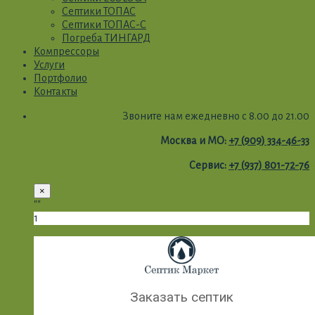
Септики ТОПАС
Септики ТОПАС-С
Погреба ТИНГАРД
Компрессоры
Услуги
Портфолио
Контакты
Звоните нам ежедневно с 8.00 до 21.00
Москва и МО:
+7 (909) 334-46-33
Сервис:
+7 (937) 801-72-76
×
""
1
Заказать септик