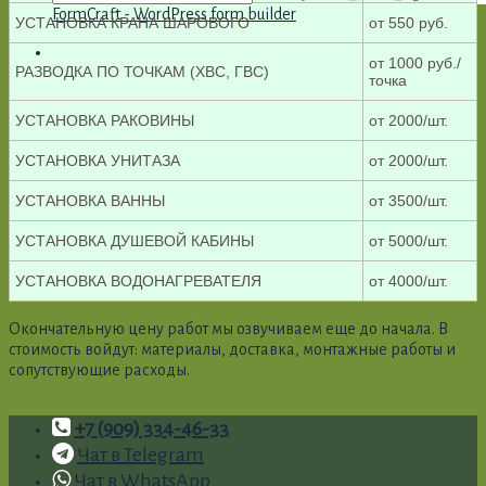
FormCraft - WordPress form builder
УСТАНОВКА КРАНА ШАРОВОГО
от 550 руб.
от 1000 руб./
РАЗВОДКА ПО ТОЧКАМ (ХВС, ГВС)
точка
УСТАНОВКА РАКОВИНЫ
от 2000/шт.
УСТАНОВКА УНИТАЗА
от 2000/шт.
УСТАНОВКА ВАННЫ
от 3500/шт.
УСТАНОВКА ДУШЕВОЙ КАБИНЫ
от 5000/шт.
УСТАНОВКА ВОДОНАГРЕВАТЕЛЯ
от 4000/шт.
Окончательную цену работ мы озвучиваем еще до начала. В
стоимость войдут: материалы, доставка, монтажные работы и
сопутствующие расходы.
+7 (909) 334-46-33
Чат в Telegram
Чат в WhatsApp