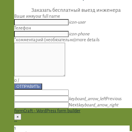
Заказать бесплатный выезд инженера
Ваше имя
your full name
icon-user
Телефон
icon-phone
*комментарий (необязательно)
more details
0
/
ОТПРАВИТЬ
keyboard_arrow_left
Previous
Next
keyboard_arrow_right
FormCraft - WordPress form builder
×
""
1