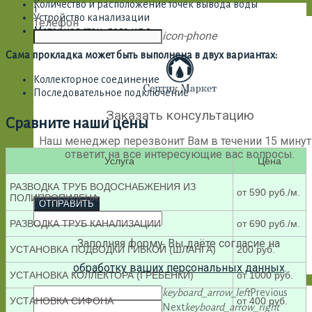
Количество и расположение точек вывода воды
1
Устройство канализации
Телефон
Материал стен, пола и т.д.
icon-phone
Сама прокладка может быть выполнена в двух вариантах:
Коллекторное соединение
Последовательное подключение
Заказать консультацию
Сравните наши цены
Наш менеджер перезвонит Вам в течении 15 минут
ответит на все интересующие вас вопросы.
Услуга
Цена
РАЗВОДКА ТРУБ ВОДОСНАБЖЕНИЯ ИЗ
от 590 руб./м.
ПОЛИПРОПИЛЕНА
ОТПРАВИТЬ
РАЗВОДКА ТРУБ КАНАЛИЗАЦИИ
от 690 руб./м.
Заполняя форму, Вы даёте согласие на
УСТАНОВКА ПОДВОДКИ ГИБКОЙ (ШЛАНГА)
200 руб.
обработку ваших персональных данных
.
УСТАНОВКА КОЛЛЕКТОРА (ГРЕБЕНКИ)
от 1000 руб.
keyboard_arrow_left
Previous
УСТАНОВКА СИФОНА
от 400 руб.
Next
keyboard_arrow_right